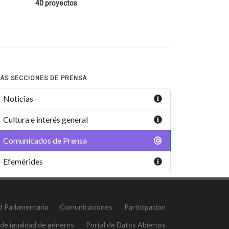
40 proyectos
AS SECCIONES DE PRENSA
Noticias
Cultura e interés general
Comunicados de Prensa
Efemérides
d Parlamentaria
Comunicaciones
Participación
 de igualdad de géneros
Portal de Datos Abiertos