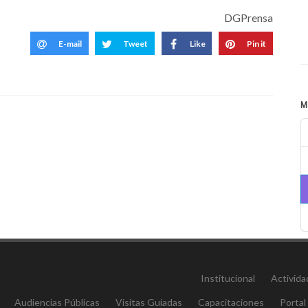
DGPrensa
E-mail
Tweet
Like
Pin it
M
Institucional
Activida
Audiencias Públicas
Visitas Guiadas
Capacitaciones
Portal