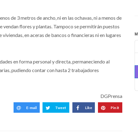
os de 3 metros de ancho, ni en las ochavas, ni a menos de
e vendan flores y plantas. Tampoco se permitirán puestos
 viviendas, en aceras de bancos o financieras ni en lugares
M
idades en forma personal y directa, permaneciendo al
iarias, pudiendo contar con hasta 2 trabajadores
DGPrensa
E-mail
Tweet
Like
Pin it