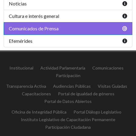
Noticias
Cultura e interés general
Comunicados de Prensa
Efemérides
Institucional
Actividad Parlamentaria
Comunicaciones
Participación
Transparencia Activa
Audiencias Públicas
Visitas Guiadas
Capacitaciones
Portal de igualdad de géneros
Portal de Datos Abiertos
Oficina de Integridad Pública
Portal Diálogo Legislativo
Instituto Legislativo de Capacitación Permanente
Participación Ciudadana