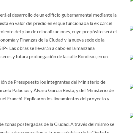
será el desarrollo de un edificio gubernamental mediante la
sta en valor del predio en el que funcionaba la ex cárcel
miento del plan de relocalizaciones, cuyo propósito será el
onomía y Finanzas de la Ciudad y la nueva sede de la
P-. Las obras se llevarán a cabo en la manzana
seros y futura prolongación de la calle Rondeau, en un
sión de Presupuesto los integrantes del Ministerio de
celo Palacios y Álvaro García Resta, y del Ministerio de
l Franchi. Explicaron los lineamientos del proyecto y
 de zonas postergadas de la Ciudad. A través del mismo se
ayuda a descongestionar la zona céntrica de la Ciudad y