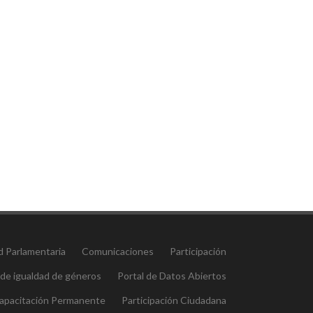
d Parlamentaria
Comunicaciones
Participación
 de igualdad de géneros
Portal de Datos Abiertos
 Capacitación Permanente
Participación Ciudadana