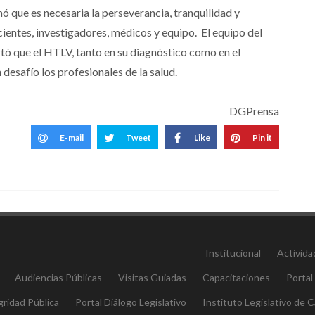
ó que es necesaria la perseverancia, tranquilidad y
ientes, investigadores, médicos y equipo. El equipo del
tó que el HTLV, tanto en su diagnóstico como en el
desafío los profesionales de la salud.
DGPrensa
E-mail
Tweet
Like
Pin it
Institucional
Activida
Audiencias Públicas
Visitas Guiadas
Capacitaciones
Portal
gridad Pública
Portal Diálogo Legislativo
Instituto Legislativo de