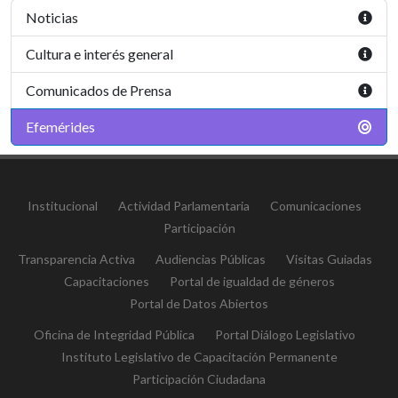
Noticias
Cultura e interés general
Comunicados de Prensa
Efemérides
Institucional
Actividad Parlamentaria
Comunicaciones
Participación
Transparencia Activa
Audiencias Públicas
Visitas Guiadas
Capacitaciones
Portal de igualdad de géneros
Portal de Datos Abiertos
Oficina de Integridad Pública
Portal Diálogo Legislativo
Instituto Legislativo de Capacitación Permanente
Participación Ciudadana