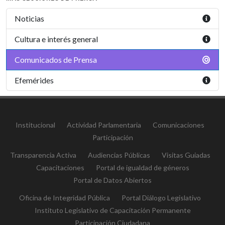
Noticias
Cultura e interés general
Comunicados de Prensa
Efemérides
Institucional
Actividad Parlamentaria
Comunicaciones
Participación
Transparencia Activa
Audiencias Públicas
Visitas Guiadas
Capacitaciones
Portal de igualdad de géneros
Portal de Datos Abiertos
Oficina de Integridad Pública
Portal Diálogo Legislativo
Instituto Legislativo de Capacitación Permanente
Participación Ciudadana