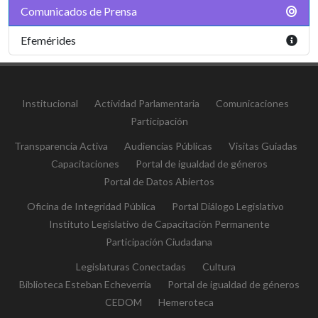
Comunicados de Prensa
Efemérides
Institucional
Actividad Parlamentaria
Comunicaciones
Participación
Transparencia Activa
Audiencias Públicas
Visitas Guiadas
Capacitaciones
Portal de igualdad de géneros
Portal de Datos Abiertos
Oficina de Integridad Pública
Portal Diálogo Legislativo
Instituto Legislativo de Capacitación Permanente
Participación Ciudadana
Legislaturas Conectadas
Cultura
Biblioteca Esteban Echeverría
Portal de igualdad de géneros
CEDOM
Hemeroteca