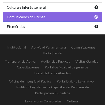
Cultura e interés general
Comunicados de Prensa
Efemérides
Institucional
Actividad Parlamentaria
Comunicaciones
Participación
Transparencia Activa
Audiencias Públicas
Visitas Guiadas
Capacitaciones
Portal de igualdad de géneros
Portal de Datos Abiertos
Oficina de Integridad Pública
Portal Diálogo Legislativo
Instituto Legislativo de Capacitación Permanente
Participación Ciudadana
Legislaturas Conectadas
Cultura