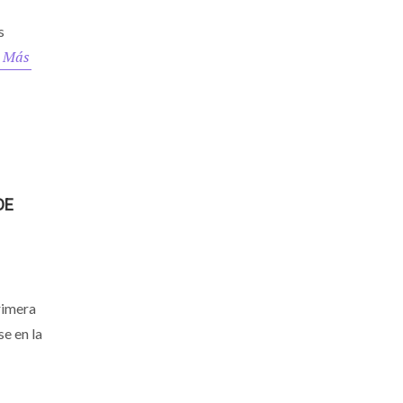
s
 Más
DE
rimera
se en la