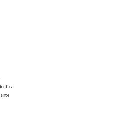
o
iento a
lante