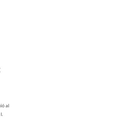
E
ió al
l.