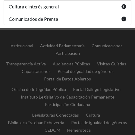
Cultura e interés general
Comunicados de Prensa
Institucional
Actividad Parlamentaria
Comunicaciones
Participación
Transparencia Activa
Audiencias Públicas
Visitas Guiadas
Capacitaciones
Portal de igualdad de géneros
Portal de Datos Abiertos
Oficina de Integridad Pública
Portal Diálogo Legislativo
Instituto Legislativo de Capacitación Permanente
Participación Ciudadana
Legislaturas Conectadas
Cultura
Biblioteca Esteban Echeverría
Portal de igualdad de géneros
CEDOM
Hemeroteca