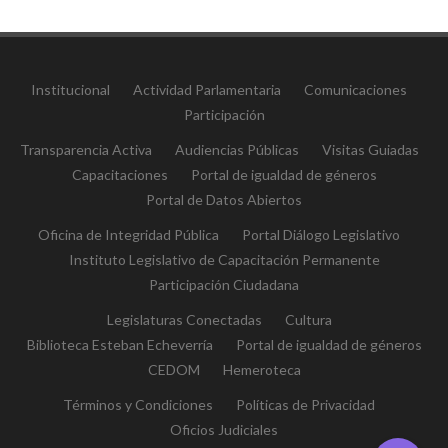
Institucional
Actividad Parlamentaria
Comunicaciones
Participación
Transparencia Activa
Audiencias Públicas
Visitas Guiadas
Capacitaciones
Portal de igualdad de géneros
Portal de Datos Abiertos
Oficina de Integridad Pública
Portal Diálogo Legislativo
Instituto Legislativo de Capacitación Permanente
Participación Ciudadana
Legislaturas Conectadas
Cultura
Biblioteca Esteban Echeverría
Portal de igualdad de géneros
CEDOM
Hemeroteca
Términos y Condiciones
Políticas de Privacidad
Oficios Judiciales