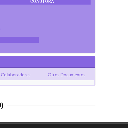
COAUTORA
8
Colaboradores
Otros Documentos
0)