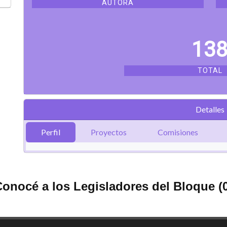
AUTORA
13
TOTAL
Detalles
Perfil
Proyectos
Comisiones
onocé a los Legisladores del Bloque (