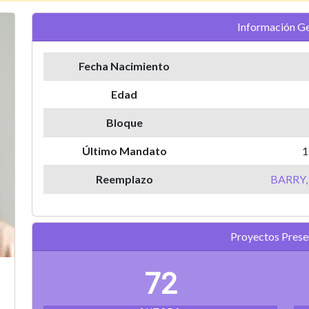
Información Ge
Fecha Nacimiento
Edad
Bloque
Último Mandato
1
Reemplazo
BARRY,
Proyectos Pres
72