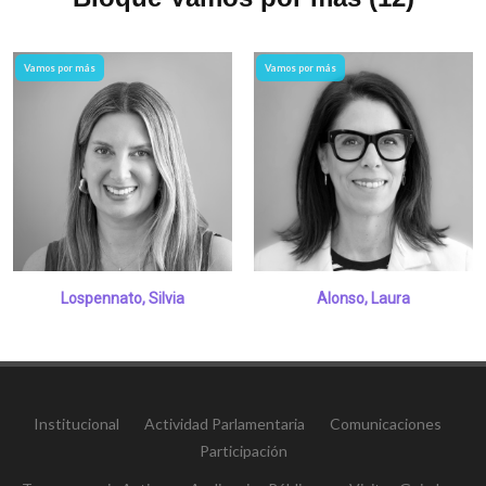
Vamos por más
Vamos por más
Lospennato, Silvia
Alonso, Laura
Institucional
Actividad Parlamentaria
Comunicaciones
Participación