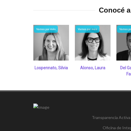
Conocé a 
Vamos por más
Vamos por más
Vamos p
Lospennato, Silvia
Alonso, Laura
Del G
Fa
Transparencia Activa
Oficina de Inte