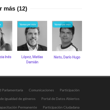
r más (12)
s
Vamos por más
Vamos por más
Vamos por más
icia Inés
López, Matías
Parera, Igna
Nieto, Darío Hugo
Damián
José
d Parlamentaria
Comunicaciones
Participación
 de igualdad de géneros
Portal de Datos Abiertos
 Capacitación Permanente
Participación Ciudadana