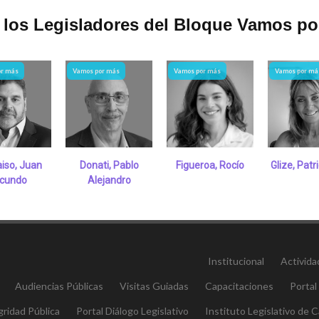
los Legisladores del Bloque Vamos po
or más
Vamos por más
Vamos por más
Vamos por má
aiso, Juan
Donati, Pablo
Figueroa, Rocío
Glize, Patr
cundo
Alejandro
Institucional
Activida
Audiencias Públicas
Visitas Guiadas
Capacitaciones
Portal
gridad Pública
Portal Diálogo Legislativo
Instituto Legislativo de