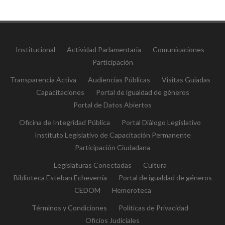
Institucional
Actividad Parlamentaria
Comunicaciones
Participación
Transparencia Activa
Audiencias Públicas
Visitas Guiadas
Capacitaciones
Portal de igualdad de géneros
Portal de Datos Abiertos
Oficina de Integridad Pública
Portal Diálogo Legislativo
Instituto Legislativo de Capacitación Permanente
Participación Ciudadana
Legislaturas Conectadas
Cultura
Biblioteca Esteban Echeverría
Portal de igualdad de géneros
CEDOM
Hemeroteca
Términos y Condiciones
Políticas de Privacidad
Oficios Judiciales