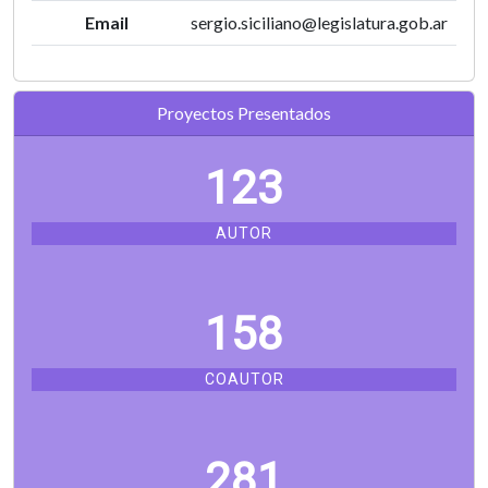
Email
sergio.siciliano@legislatura.gob.ar
Proyectos Presentados
123
AUTOR
158
COAUTOR
281