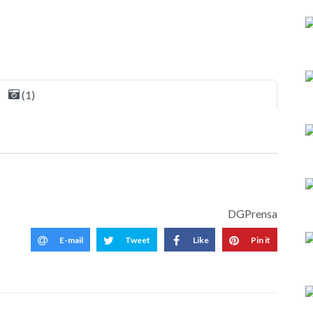
(1)
DGPrensa
E-mail
Tweet
Like
Pin it