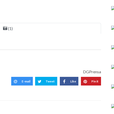
(1)
DGPrensa
E-mail
Tweet
Like
Pin it