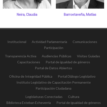
Neira, Claudia
Barroetaveña, Matías
Institucional
Actividad Parlamentaria
Comunicaciones
Participación
Transparencia Activa
Audiencias Públicas
Visitas Guiadas
Capacitaciones
Portal de igualdad de géneros
Portal de Datos Abiertos
Oficina de Integridad Pública
Portal Diálogo Legislativo
Instituto Legislativo de Capacitación Permanente
Participación Ciudadana
Legislaturas Conectadas
Cultura
Biblioteca Esteban Echeverría
Portal de igualdad de géneros