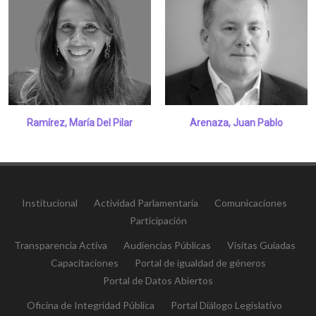
Ramírez, María Del Pilar
Arenaza, Juan Pablo
Institucional
Actividad Parlamentaria
Comunicaciones
Participación
Transparencia Activa
Audiencias Públicas
Visitas Guiadas
Capacitaciones
Portal de igualdad de géneros
Portal de Datos Abiertos
Oficina de Integridad Pública
Portal Diálogo Legislativo