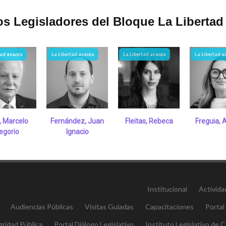
s Legisladores del Bloque La Libertad
tad avanza
La Libertad avanza
La Libertad avanza
La Libertad a
, Marcelo
Fernández, Juan
Fleitas, Rebeca
Freguia, 
egorio
Ignacio
Institucional
Activida
Audiencias Públicas
Visitas Guiadas
Capacitaciones
Portal
gridad Pública
Portal Diálogo Legislativo
Instituto Legislativo de