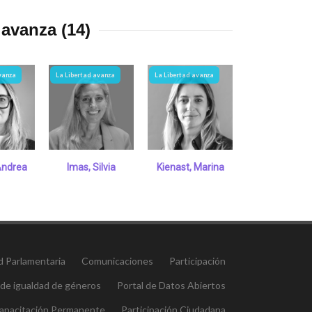
 avanza (14)
vanza
La Libertad avanza
La Libertad avanza
La Libertad avanz
Andrea
Imas, Silvia
Kienast, Marina
Montenegro, L
d Parlamentaria
Comunicaciones
Participación
 de igualdad de géneros
Portal de Datos Abiertos
 Capacitación Permanente
Participación Ciudadana