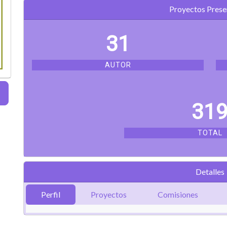
Proyectos Pres
31
AUTOR
31
TOTAL
Detalles
Perfil
Proyectos
Comisiones