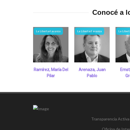
Conocé a lo
La Libertad avanza
La Libertad avanza
La Liber
Ramírez, María Del
Arenaza, Juan
Ernst
Pilar
Pablo
Gr
Transparencia Activa
Oficina de Inte