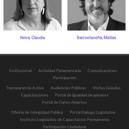
Neira, Claudia
Barroetaveña, Matías
Institucional
Actividad Parlamentaria
Comunicaciones
Participación
Transparencia Activa
Audiencias Públicas
Visitas Guiadas
Capacitaciones
Portal de igualdad de géneros
Portal de Datos Abiertos
Oficina de Integridad Pública
Portal Diálogo Legislativo
Instituto Legislativo de Capacitación Permanente
Participación Ciudadana