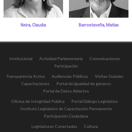
Neira, Claudia
Barroetaveña, Matías
Institucional
Actividad Parlamentaria
Comunicaciones
Participación
Transparencia Activa
Audiencias Públicas
Visitas Guiadas
Capacitaciones
Portal de igualdad de géneros
Portal de Datos Abiertos
Oficina de Integridad Pública
Portal Diálogo Legislativo
Instituto Legislativo de Capacitación Permanente
Participación Ciudadana
Legislaturas Conectadas
Cultura