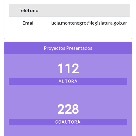
Teléfono
Email
lucia.montenegro@legislatura.gob.ar
Proyectos Presentados
112
AUTORA
228
COAUTORA