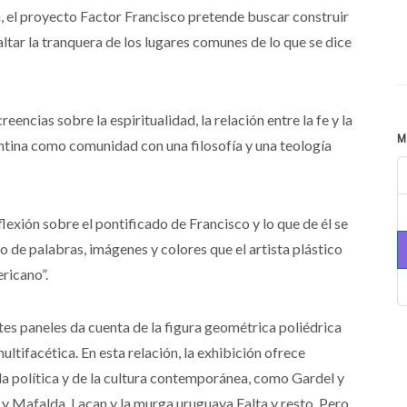
a, el proyecto Factor Francisco pretende buscar construir
tar la tranquera de los lugares comunes de lo que se dice
eencias sobre la espiritualidad, la relación entre la fe y la
M
entina como comunidad con una filosofía y una teología
exión sobre el pontificado de Francisco y lo que de él se
do de palabras, imágenes y colores que el artista plástico
ricano”.
tes paneles da cuenta de la figura geométrica poliédrica
tifacética. En esta relación, la exhibición ofrece
la política y de la cultura contemporánea, como Gardel y
y Mafalda, Lacan y la murga uruguaya Falta y resto. Pero