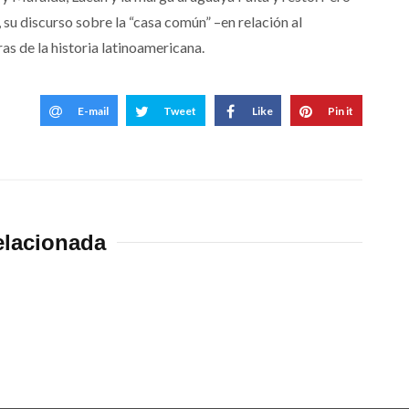
 su discurso sobre la “casa común” –en relación al
ras de la historia latinoamericana.
E-mail
Tweet
Like
Pin it
elacionada