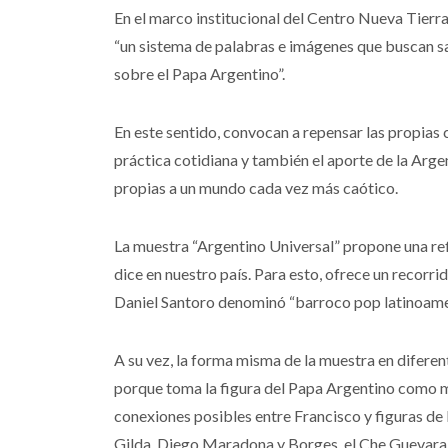
En el marco institucional del Centro Nueva Tierr
“un sistema de palabras e imágenes que buscan sal
sobre el Papa Argentino”.
En este sentido, convocan a repensar las propias cr
práctica cotidiana y también el aporte de la Arg
propias a un mundo cada vez más caótico.
La muestra “Argentino Universal” propone una refl
dice en nuestro país. Para esto, ofrece un recorri
Daniel Santoro denominó “barroco pop latinoame
A su vez, la forma misma de la muestra en diferen
porque toma la figura del Papa Argentino como mul
conexiones posibles entre Francisco y figuras de 
Gilda, Diego Maradona y Borges, el Che Guevara 