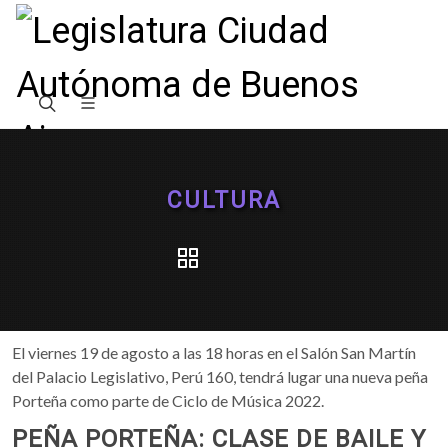
CULTURA
El viernes 19 de agosto a las 18 horas en el Salón San Martín
del Palacio Legislativo, Perú 160, tendrá lugar una nueva peña
Porteña como parte de Ciclo de Música 2022.
PEÑA PORTEÑA: CLASE DE BAILE Y