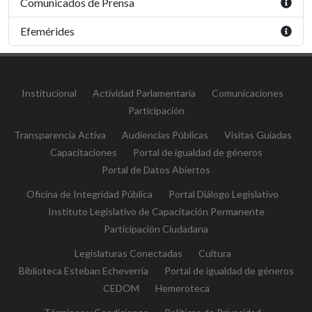
Comunicados de Prensa
Efemérides
Institucional
Actividad Parlamentaria
Comunicaciones
Participación
Transparencia Activa
Audiencias Públicas
Visitas Guiadas
Capacitaciones
Portal de igualdad de géneros
Portal de Datos Abiertos
Oficina de Integridad Pública
Portal Diálogo Legislativo
Instituto Legislativo de Capacitación Permanente
Participación Ciudadana
Legislaturas Conectadas
Cultura
Biblioteca Esteban Echeverría
Portal de igualdad de géneros
CEDOM
Hemeroteca