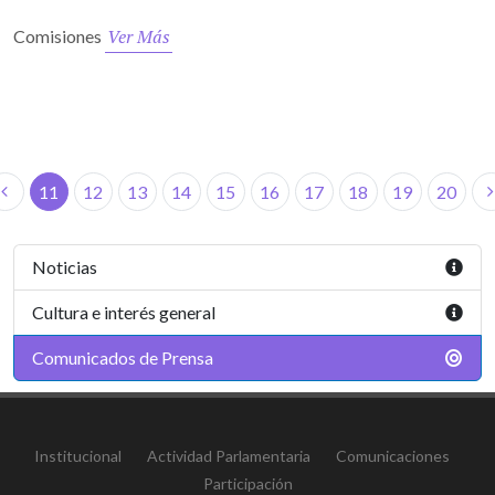
Ver Más
Comisiones
11
12
13
14
15
16
17
18
19
20
Noticias
Cultura e interés general
Comunicados de Prensa
Institucional
Actividad Parlamentaria
Comunicaciones
Participación