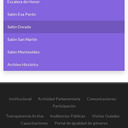
Escalera de Honor
Salón Eva Perón
Salón Dorado
Salón San Martín
Salón Montevideo
Archivo Histórico
Institucional
Actividad Parlamentaria
Comunicaciones
Participación
Transparencia Activa
Audiencias Públicas
Visitas Guiadas
Capacitaciones
Portal de igualdad de géneros