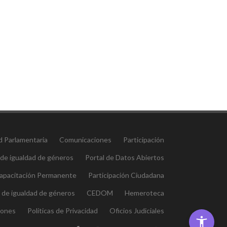
d Parlamentaria
Comunicaciones
Participación
 de igualdad de géneros
Portal de Datos Abiertos
 Capacitación Permanente
Participación Ciudadana
l de igualdad de géneros
CEDOM
Hemeroteca
iones
Políticas de Privacidad
Oficios Judiciales