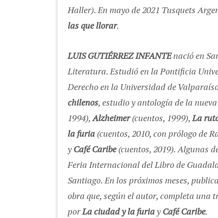
Haller). En mayo de 2021 Tusquets Argen
las que llorar
.
LUIS GUTIÉRREZ INFANTE
nació en San
Literatura. Estudió en la Pontificia Univ
Derecho en la Universidad de Valparaíso
chilenos
, estudio y antología de la nuev
1994),
Alzheimer
(cuentos, 1999),
La ruta
la furia
(cuentos, 2010, con prólogo de R
y
Café Caribe
(cuentos, 2019). Algunas d
Feria Internacional del Libro de Guadala
Santiago. En los próximos meses, public
obra que, según el autor, completa una 
por
La ciudad y la furia
y
Café Caribe
.