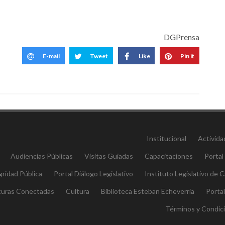
DGPrensa
E-mail
Tweet
Like
Pin it
Institucional
Activida
Audiencias Públicas
Visitas Guiadas
Capacitaciones
Portal
gridad Pública
Portal Diálogo Legislativo
Instituto Legislativo de
aturas Conectadas
Cultura
Biblioteca Esteban Echeverría
Porta
Términos y Condic