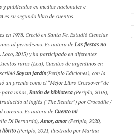
s y publicados en medios nacionales e
za
es su segundo libro de cuentos.
s en 1978. Creció en Santa Fe. Estudió Ciencias
años al periodismo. Es autora de
Las fiestas no
. Loco, 2013) y ha participado en diferentes
Cuentos raros (Lea), Cuentos de argentinos en
escribió
Soy un jardín
(Periplo Ediciones), con la
anó un premio como el “Mejor Libro Crossover” de
o para niños,
Ratón de biblioteca
(Periplo, 2018),
traducido al inglés ("The Reader") por Crocodile /
al coreano. Es autora de
Cuento mi
alia Di Bernardo),
Amor, amor
(Periplo, 2020,
 librito
(Periplo, 2021, ilustrado por Marina