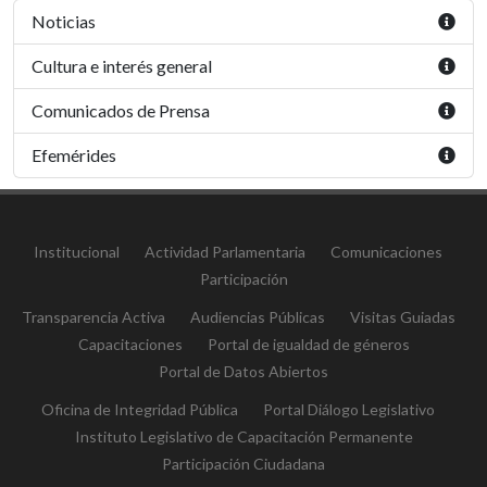
Noticias
Cultura e interés general
Comunicados de Prensa
Efemérides
Institucional
Actividad Parlamentaria
Comunicaciones
Participación
Transparencia Activa
Audiencias Públicas
Visitas Guiadas
Capacitaciones
Portal de igualdad de géneros
Portal de Datos Abiertos
Oficina de Integridad Pública
Portal Diálogo Legislativo
Instituto Legislativo de Capacitación Permanente
Participación Ciudadana