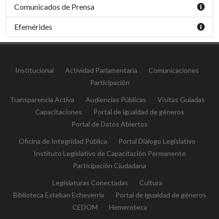
Comunicados de Prensa
Efemérides
Institucional
Actividad Parlamentaria
Comunicaciones
Participación
Transparencia Activa
Audiencias Públicas
Visitas Guiadas
Capacitaciones
Portal de igualdad de géneros
Portal de Datos Abiertos
Oficina de Integridad Pública
Portal Diálogo Legislativo
Instituto Legislativo de Capacitación Permanente
Participación Ciudadana
Legislaturas Conectadas
Cultura
Biblioteca Esteban Echeverría
Portal de igualdad de géneros
CEDOM
Hemeroteca