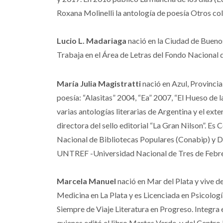
Roxana Molinelli la antología de poesía Otros co
Lucio L. Madariaga
nació en la Ciudad de Buenos 
Trabaja en el Área de Letras del Fondo Nacional 
María Julia Magistratti
nació en Azul, Provincia
poesía: “Alasitas” 2004, “Ea” 2007, “El Hueso de
varias antologías literarias de Argentina y el ext
directora del sello editorial “La Gran Nilson”. Es
Nacional de Bibliotecas Populares (Conabip) y Dir
UNTREF -Universidad Nacional de Tres de Febre
Marcela Manuel
nació en Mar del Plata y vive d
Medicina en La Plata y es Licenciada en Psicologí
Siempre de Viaje Literatura en Progreso. Integra 
quienes editó el libro Martes Verde, y del Centr