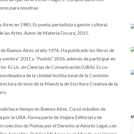
lores para nosotras.
Aires en 1985. Es poeta, periodista y gestor cultural.
de las Artes. Autor de Materia Oscura, 2015.
 de Buenos Aires, el año 1976. Ha publicado los libros de
 la sombra” 2011 y “Pueblo” 2016, además de participar en
erior. Es Lic. en Ciencias de Comunicación (UBA). Es co-
 Coordinadora de la Unidad Institucional de la Comisión
ectora de tesis de la Maestría de Escritura Creativa de la
ro.
esde hace tiempo en Buenos Aires. Cursó estudios de
a por la UBA. Forma parte de Viajera Editorial y de
M
el colectivo de Poetas por el Derecho al Aborto Legal, con
o Pen Argentina. Publicó Mi Amor es un Mundo, por Viajera