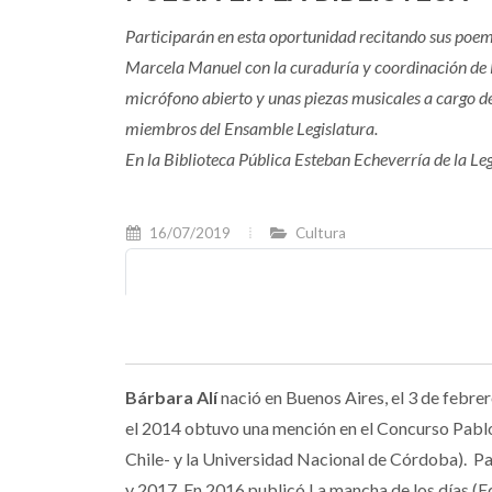
Participarán en esta oportunidad recitando sus poem
Marcela Manuel con la curaduría y coordinación d
micrófono abierto y unas piezas musicales a cargo de
miembros del Ensamble Legislatura.
En la Biblioteca Pública Esteban Echeverría de la L
16/07/2019
Cultura
Bárbara Alí
nació en Buenos Aires, el 3 de febre
el 2014 obtuvo una mención en el Concurso Pabl
Chile- y la Universidad Nacional de Córdoba). Pa
y 2017. En 2016 publicó La mancha de los días (E