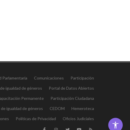
d Parlamentaria
Comunicaciones
Participación
 de igualdad de géneros
Portal de Datos Abiertos
 Capacitación Permanente
Participación Ciudadana
l de igualdad de géneros
CEDOM
Hemeroteca
iones
Políticas de Privacidad
Oficios Judiciales