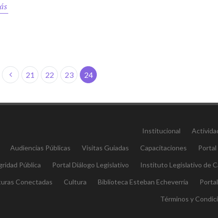
ás
21
22
23
24
Institucional
Activida
Audiencias Públicas
Visitas Guiadas
Capacitaciones
Portal
gridad Pública
Portal Diálogo Legislativo
Instituto Legislativo de
aturas Conectadas
Cultura
Biblioteca Esteban Echeverría
Porta
Términos y Condic