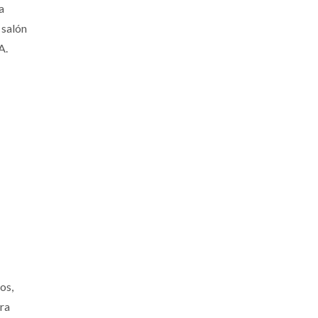
a
 salón
A.
os,
ra