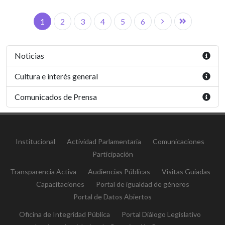
1
2
3
4
5
6
Noticias
Cultura e interés general
Comunicados de Prensa
Institucional
Actividad Parlamentaria
Comunicaciones
Participación
Transparencia Activa
Audiencias Públicas
Visitas Guiadas
Capacitaciones
Portal de igualdad de géneros
Portal de Datos Abiertos
Oficina de Integridad Pública
Portal Diálogo Legislativo