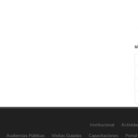
M
Institucional
Activida
Audiencias Públicas
Visitas Guiadas
Capacitaciones
Portal