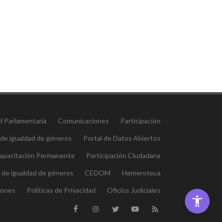
d Parlamentaria
Comunicaciones
Participación
 de igualdad de géneros
Portal de Datos Abiertos
 Capacitación Permanente
Participación Ciudadana
l de igualdad de géneros
CEDOM
Hemeroteca
iones
Políticas de Privacidad
Oficios Judiciales