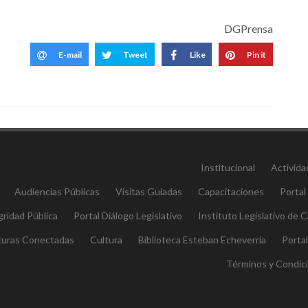
DGPrensa
E-mail
Tweet
Like
Pin it
Institucional
Activida
Audiencias Públicas
Visitas Guiadas
Capacitaciones
Portal
gridad Pública
Portal Diálogo Legislativo
Instituto Legislativo de
aturas Conectadas
Cultura
Biblioteca Esteban Echeverría
Porta
Términos y Condic