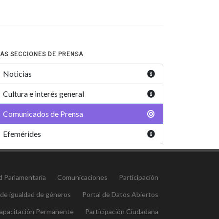
AS SECCIONES DE PRENSA
Noticias
Cultura e interés general
Comunicados de Prensa
Efemérides
d Parlamentaria
Comunicaciones
Participación
 de igualdad de géneros
Portal de Datos Abiertos
 Capacitación Permanente
Participación Ciudadana