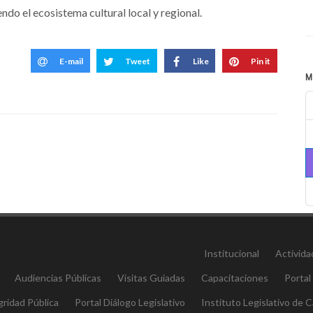
endo el ecosistema cultural local y regional.
E-mail
Tweet
Like
Pin it
M
Institucional
Activida
Audiencias Públicas
Visitas Guiadas
Capacitaciones
Portal
gridad Pública
Portal Diálogo Legislativo
Instituto Legislativo de