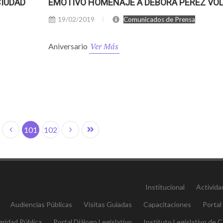
CIUDAD
EMOTIVO HOMENAJE A DÉBORA PÉREZ VOL
19/02/2019
Comunicados de Prensa
Ver Más
Aniversario
101
102
Institucional
Activida
Audiencias Públicas
Visitas Guiadas
Capacitaciones
Portal
gridad Pública
Portal Diálogo Legislativo
Instituto Legislativo de