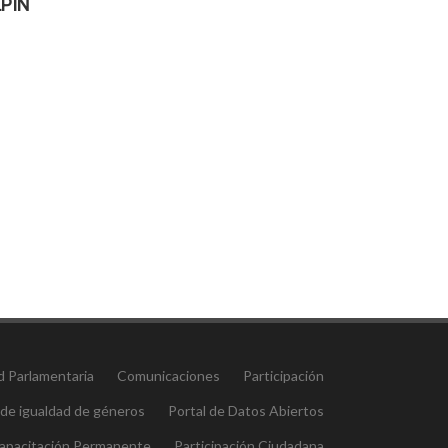
PIN
d Parlamentaria
Comunicaciones
Participación
 de igualdad de géneros
Portal de Datos Abiertos
 Capacitación Permanente
Participación Ciudadana