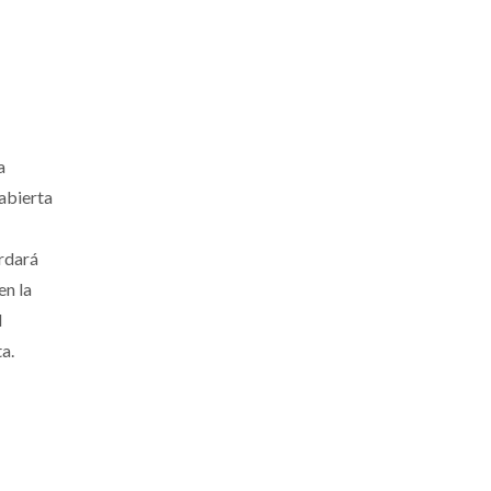
a
abierta
ordará
en la
l
a.