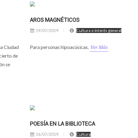
AROS MAGNÉTICOS
19/07/2019
Cultura e interés general
Ver Más
 la Ciudad
Para personas hipoacúsicas.
cierto de
ón se
POESÍA EN LA BIBLIOTECA
16/07/2019
Cultura