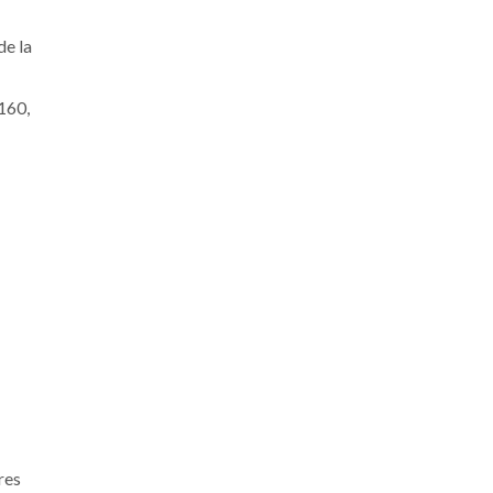
de la
160,
res