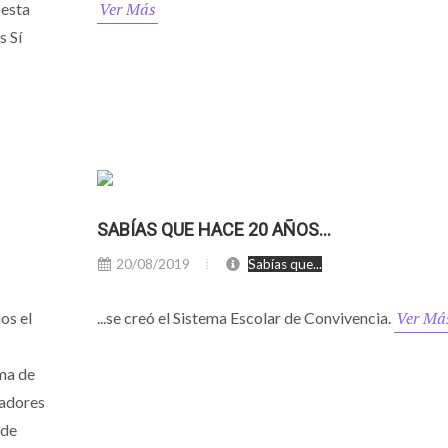
Ver Más
 esta
s Sí
SABÍAS QUE HACE 20 AÑOS...
20/08/2019
Sabías que...
Ver Má
os el
...se creó el Sistema Escolar de Convivencia.
oma de
radores
 de