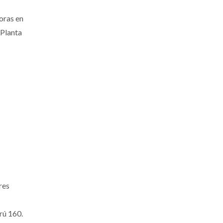
oras en
 Planta
res
rú 160.