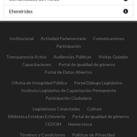
Efemérides
Institucional
Actividad Parlamentaria
Comunicaciones
Participación
Transparencia Activa
Audiencias Públicas
Visitas Guiadas
Capacitaciones
Portal de igualdad de géneros
Portal de Datos Abiertos
Oficina de Integridad Pública
Portal Diálogo Legislativo
Instituto Legislativo de Capacitación Permanente
Participación Ciudadana
Legislaturas Conectadas
Cultura
Biblioteca Esteban Echeverría
Portal de igualdad de géneros
CEDOM
Hemeroteca
Términos y Condiciones
Políticas de Privacidad