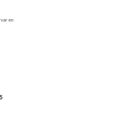
rvar en
5
o