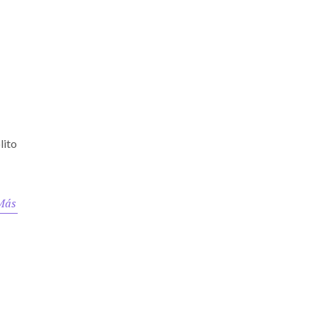
lito
Más