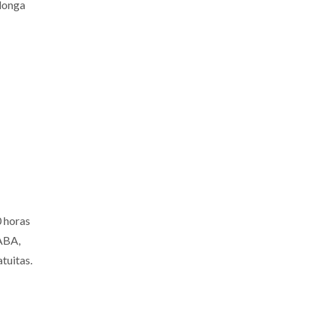
longa
0 horas
CABA,
tuitas.