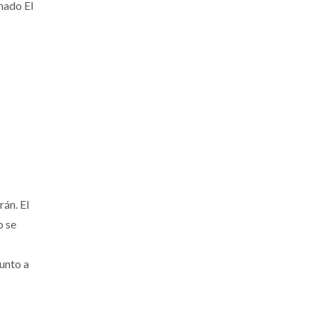
nado El
án. El
o se
unto a