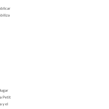
ublicar
biliza
 lugar
a Petit
 y el